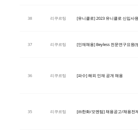
38
리쿠르팅
37
리쿠르팅
[인재채용] Beyless 전문연구요원
36
리쿠르팅
[파수] 해외 인재 공개 채용
35
리쿠르팅
[㈜한화/모멘텀] 채용공고/채용전