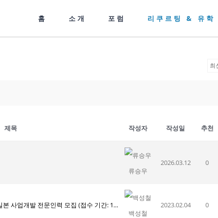
홈
소개
포럼
리쿠르팅 & 유학
제목
작성자
작성일
추천
2026.03.12
0
류승우
[SK머티리얼즈/채용공고] 2023년 일본 사업개발 전문인력 모집 (접수 기간: 1/25 ~ 2/13)
2023.02.04
0
백성철