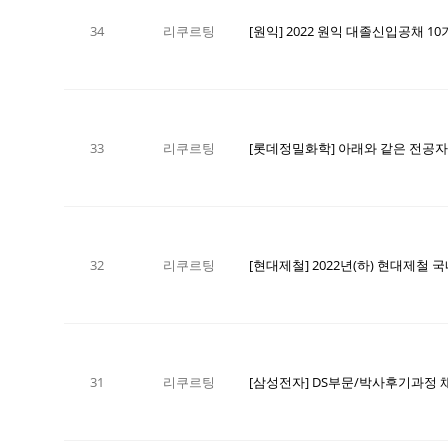
34
리쿠르팅
[원익] 2022 원익 대졸신입공채 10기 채용
33
리쿠르팅
[롯데정밀화학] 아래와 같은 전공
32
리쿠르팅
31
리쿠르팅
[삼성전자] DS부문/박사후기과정