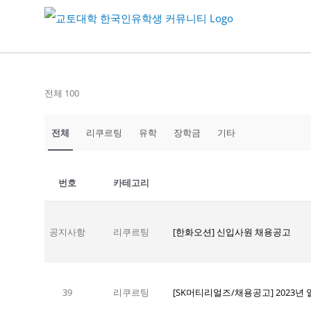
Skip
to
content
전체 100
전체
리쿠르팅
유학
장학금
기타
번호
카테고리
공지사항
리쿠르팅
[한화오션] 신입사원 채용공고
39
리쿠르팅