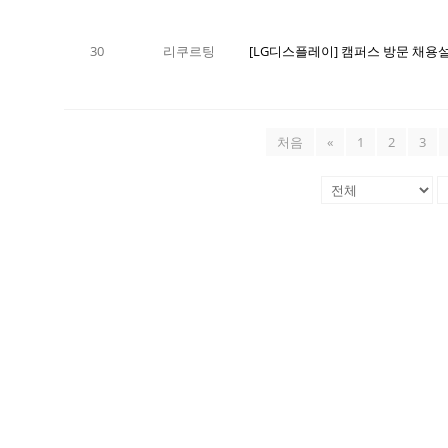
30
리쿠르팅
[LG디스플레이] 캠퍼스 방문 채용
처음
«
1
2
3