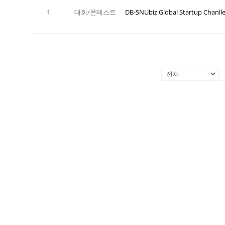
1
대회/콘테스트
DB-SNUbiz Global Startup Chanll