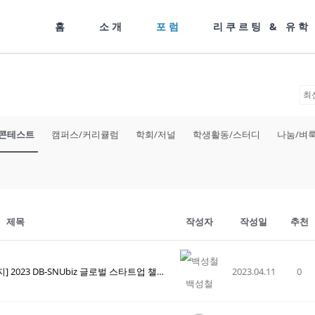
홈
소개
포럼
리쿠르팅 & 유학
/콘테스트
캠퍼스/커리큘럼
학회/저널
학생활동/스터디
나눔/벼
제목
작성자
작성일
추천
[DB-SNUbiz 글로벌 스타트업 챌린지] 2023 DB-SNUbiz 글로벌 스타트업 챌린지 안
2023.04.11
0
백성철