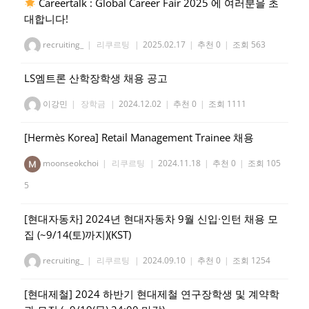
Careertalk : Global Career Fair 2025 에 여러분을 초
대합니다!
recruiting_
|
리쿠르팅
|
2025.02.17
|
추천 0
|
조회 563
LS엠트론 산학장학생 채용 공고
이강민
|
장학금
|
2024.12.02
|
추천 0
|
조회 1111
[Hermès Korea] Retail Management Trainee 채용
moonseokchoi
|
리쿠르팅
|
2024.11.18
|
추천 0
|
조회 105
5
[현대자동차] 2024년 현대자동차 9월 신입∙인턴 채용 모
집 (~9/14(토)까지)(KST)
recruiting_
|
리쿠르팅
|
2024.09.10
|
추천 0
|
조회 1254
[현대제철] 2024 하반기 현대제철 연구장학생 및 계약학