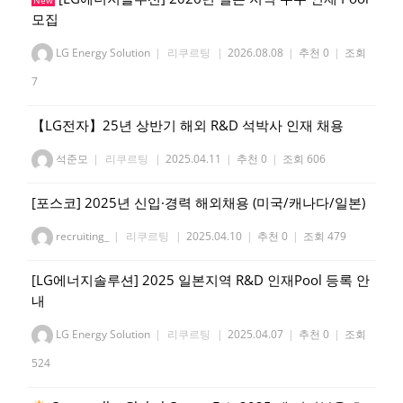
New
모집
LG Energy Solution
|
리쿠르팅
|
2026.08.08
|
추천 0
|
조회
7
【LG전자】25년 상반기 해외 R&D 석박사 인재 채용
석준모
|
리쿠르팅
|
2025.04.11
|
추천 0
|
조회 606
[포스코] 2025년 신입·경력 해외채용 (미국/캐나다/일본)
recruiting_
|
리쿠르팅
|
2025.04.10
|
추천 0
|
조회 479
[LG에너지솔루션] 2025 일본지역 R&D 인재Pool 등록 안
내
LG Energy Solution
|
리쿠르팅
|
2025.04.07
|
추천 0
|
조회
524