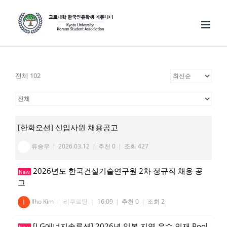
Skip
to
content
전체 102
[한화오션] 신입사원 채용공고
류승우
|
2026.03.12
|
추천 0
|
조회 427
2026년도 한국건설기술연구원 2차 정규직 채용 공
New
고
Ilho Kim
|
리쿠르팅
|
16:09
|
추천 0
|
조회 2
[LG에너지솔루션] 2026년 일본 지역 우수 인재 Pool