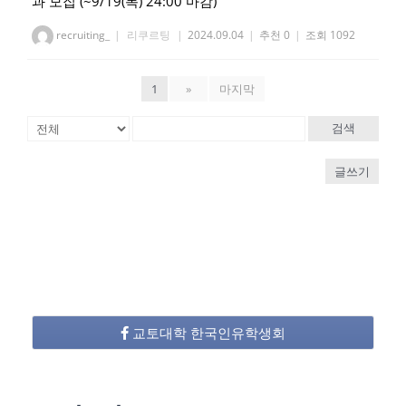
과 모집 (~9/19(목) 24:00 마감)
recruiting_
|
리쿠르팅
|
2024.09.04
|
추천 0
|
조회 1092
1
»
마지막
검색
글쓰기
교토대학 한국인유학생회