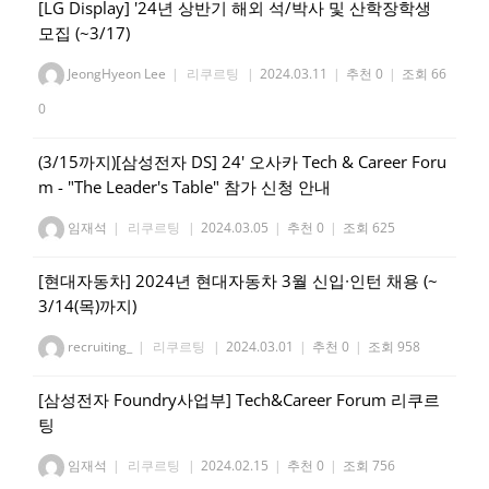
[LG Display] '24년 상반기 해외 석/박사 및 산학장학생
모집 (~3/17)
JeongHyeon Lee
|
리쿠르팅
|
2024.03.11
|
추천 0
|
조회 66
0
(3/15까지)[삼성전자 DS] 24' 오사카 Tech & Career Foru
m - "The Leader's Table" 참가 신청 안내
임재석
|
리쿠르팅
|
2024.03.05
|
추천 0
|
조회 625
[현대자동차] 2024년 현대자동차 3월 신입∙인턴 채용 (~
3/14(목)까지)
recruiting_
|
리쿠르팅
|
2024.03.01
|
추천 0
|
조회 958
[삼성전자 Foundry사업부] Tech&Career Forum 리쿠르
팅
임재석
|
리쿠르팅
|
2024.02.15
|
추천 0
|
조회 756