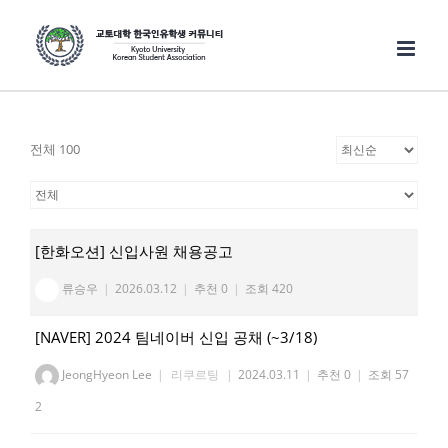
Skip
to
content
전체 100
[한화오션] 신입사원 채용공고
류승우
|
2026.03.12
|
추천 0
|
조회 420
[NAVER] 2024 팀네이버 신입 공채 (~3/18)
JeongHyeon Lee
|
리쿠르팅
|
2024.03.11
|
추천 0
|
조회 57
2