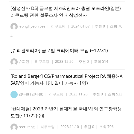
[삼성전자 DS] 글로벌 제조&인프라 총괄 오프라인(일본)
리쿠르팅 관련 설문조사 안내 삼성전자
JeongHyeon Lee
|
리쿠르팅
|
2024.01.07
|
추천 0
|
조회 76
4
[슈피겐코리아] 글로벌 크리에이터 모집 (~12/31)
슈피겐
|
리쿠르팅
|
2023.12.26
|
추천 0
|
조회 514
[Roland Berger] CG/Pharmaceutical Project RA 채용(~A
SAP/영어 가능자 1명, 일어 가능자 1명)
김나현 (김나현)
|
리쿠르팅
|
2023.11.28
|
추천 0
|
조회 533
[현대제철] 2023 하반기 현대제철 국내/해외 연구장학생
모집(~11/22(수))
recruiting
|
리쿠르팅
|
2023.11.10
|
추천 0
|
조회 706