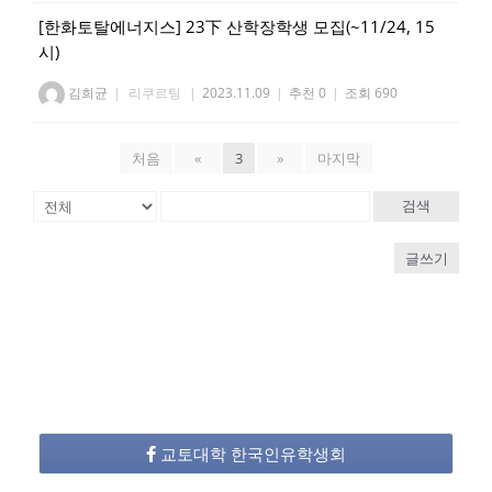
[한화토탈에너지스] 23下 산학장학생 모집(~11/24, 15
시)
김희균
|
리쿠르팅
|
2023.11.09
|
추천 0
|
조회 690
처음
«
3
»
마지막
검색
글쓰기
교토대학 한국인유학생회