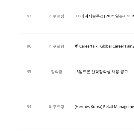
97
리쿠르팅
[LG에너지솔루션] 2025 일본지역 R
96
리쿠르팅
🌟 Careertalk : Global Caree
95
장학금
LS엠트론 산학장학생 채용 공고
94
리쿠르팅
[Hermès Korea] Retail Managem