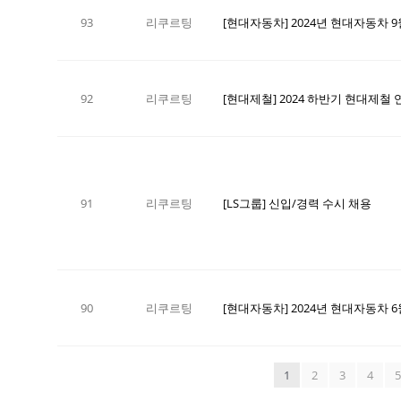
93
리쿠르팅
92
리쿠르팅
91
리쿠르팅
[LS그룹] 신입/경력 수시 채용
90
리쿠르팅
[현대자동차] 2024년 현대자동차 6월
1
2
3
4