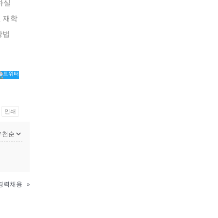
인쇄
 경력채용
»