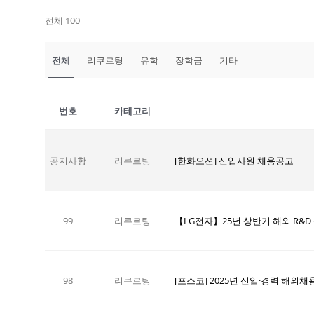
전체 100
전체
리쿠르팅
유학
장학금
기타
번호
카테고리
공지사항
리쿠르팅
[한화오션] 신입사원 채용공고
99
리쿠르팅
【LG전자】25년 상반기 해외 R&D
98
리쿠르팅
[포스코] 2025년 신입·경력 해외채