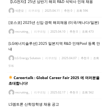
【LG전자】25년 상반기 해외 R&D 석박사 인재 채용
석준모
|
리쿠르팅
|
2025.04.11
|
추천 0
|
조회 596
[포스코] 2025년 신입·경력 해외채용 (미국/캐나다/일본)
recruiting_
|
리쿠르팅
|
2025.04.10
|
추천 0
|
조회 473
[LG에너지솔루션] 2025 일본지역 R&D 인재Pool 등록 안
내
LG Energy Solution
|
리쿠르팅
|
2025.04.07
|
추천 0
|
조회
516
Careertalk : Global Career Fair 2025 에 여러분을
초대합니다!
recruiting_
|
리쿠르팅
|
2025.02.17
|
추천 0
|
조회 562
LS엠트론 산학장학생 채용 공고