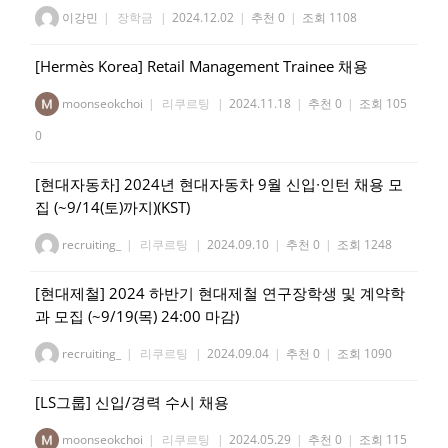
이강민
|
장학금
|
2024.12.02
|
추천 0
|
조회 1108
[Hermès Korea] Retail Management Trainee 채용
moonseokchoi
|
리쿠르팅
|
2024.11.18
|
추천 0
|
조회 105
0
[현대자동차] 2024년 현대자동차 9월 신입∙인턴 채용 모
집 (~9/14(토)까지)(KST)
recruiting_
|
리쿠르팅
|
2024.09.10
|
추천 0
|
조회 1248
[현대제철] 2024 하반기 현대제철 연구장학생 및 계약학
과 모집 (~9/19(목) 24:00 마감)
recruiting_
|
리쿠르팅
|
2024.09.04
|
추천 0
|
조회 1090
[LS그룹] 신입/경력 수시 채용
moonseokchoi
|
리쿠르팅
|
2024.05.29
|
추천 0
|
조회 115